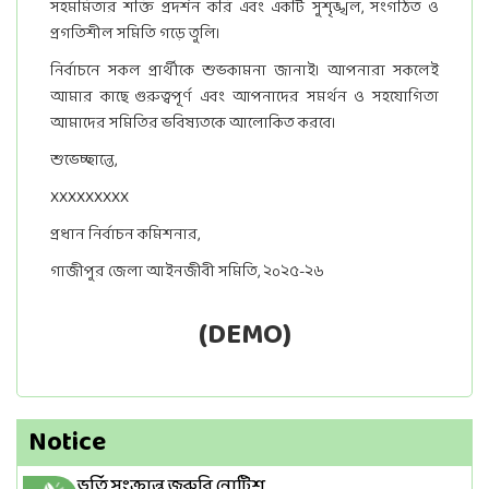
সহমর্মিতার শক্তি প্রদর্শন করি এবং একটি সুশৃঙ্খল, সংগঠিত ও
প্রগতিশীল সমিতি গড়ে তুলি।
নির্বাচনে সকল প্রার্থীকে শুভকামনা জানাই। আপনারা সকলেই
আমার কাছে গুরুত্বপূর্ণ এবং আপনাদের সমর্থন ও সহযোগিতা
আমাদের সমিতির ভবিষ্যতকে আলোকিত করবে।
শুভেচ্ছান্তে,
XXXXXXXXX
প্রধান নির্বাচন কমিশনার,
গাজীপুর জেলা আইনজীবী সমিতি, ২০২৫-২৬
(DEMO)
Notice
ভর্তি সংক্রান্ত জরুরি নোটিশ