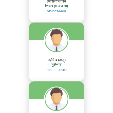
মোহাম্মদ রনি
পিয়ন (৫ম তলা)
01310574408
জসিম (বাবু)
সুইপার
01959058587