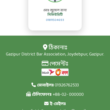
মোঃ জুয়েল রানা
সিকিউরিটি
01811504693
ঠিকানাঃ
Gazipur District Bar Association, Joydebpur, Gazipur.
পেমেন্টঃ
মোবাইলঃ
01926762533
টেলিফোনঃ
+88-02- 000000
ই-মেইলঃ