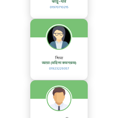
ঝাড়ু–দার
01970710215
শিমা
আয়া (মহিলা কমনরুম)
01923229357