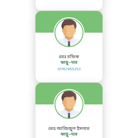
মোঃ রফিক
ঝাড়ু–দার
01767455253
মোঃ আজিজুল ইসলাম
ঝাড়ু–দার