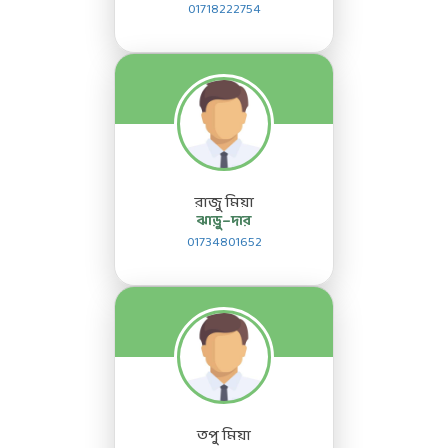
01718222754
রাজু মিয়া
ঝাড়ু–দার
01734801652
তপু মিয়া