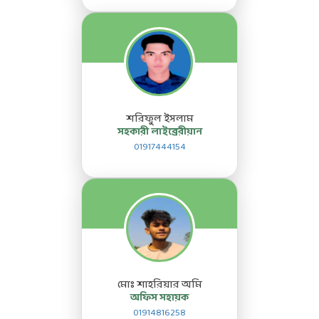
শরিফুল ইসলাম
সহকারী লাইব্রেরীয়ান
01917444154
মোঃ শাহরিয়ার অমি
অফিস সহায়ক
01914816258