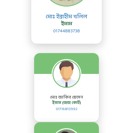
মোঃ ইব্রাহীম খলিল
ইমাম
01744883738
মোঃ জাকির হোসেন
ইমাম (জজ কোর্ট)
01716813992