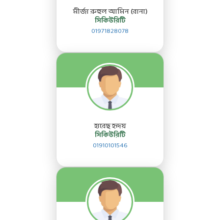
মীর্জা রুহুল আমিন (রানা)
সিকিউরিটি
01971828078
হারেছ হৃদয়
সিকিউরিটি
01910101546