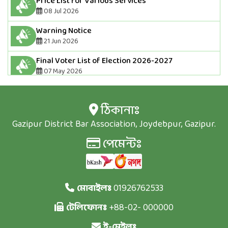
Price List for Various Services
08 Jul 2026
Warning Notice
21 Jun 2026
Final Voter List of Election 2026-2027
07 May 2026
Draft Voter List Of Election 2026-2027(If
someone has been removed from the voter
ঠিকানাঃ
list,they should contact the Bar Office tomorrow
Gazipur District Bar Association, Joydebpur, Gazipur.
with their receipt.And if anyone needs to correct
their information,they should also contact the Bar
পেমেন্টঃ
office tomorrow)
06 May 2026
১৫/০৩/২০২৫ ইং তারিখে সনদপ্রাপ্ত বিজ্ঞ নবীন
মোবাইলঃ
01926762533
আইনজীবীগনের নামের তালিকা সদস্য নম্বরসহ
23 Apr 2026
টেলিফোনঃ
+88-02- 000000
সাধারণ সভার নোটিশ
ই-মেইলঃ