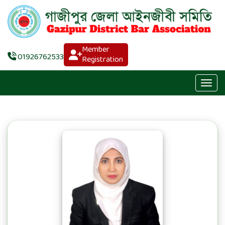
Member
01926762533
Registration